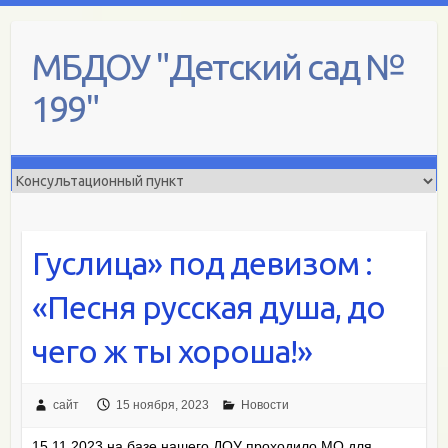
Skip
to
МБДОУ "Детский сад №
content
199"
Гуслица» под девизом :
«Песня русская душа, до
чего ж ты хороша!»
сайт
15 ноября, 2023
Новости
15.11.2023 на базе нашего ДОУ проходило МО для