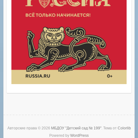
Авторские права © 2026
МБДОУ "Детский сад № 199"
. Тема от
Colorlib
Powered by
WordPress